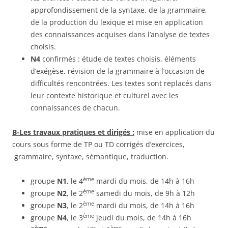
approfondissement de la syntaxe, de la grammaire,
de la production du lexique et mise en application
des connaissances acquises dans l’analyse de textes
choisis.
N4
confirmés : étude de textes choisis, éléments
d’exégèse, révision de la grammaire à l’occasion de
difficultés rencontrées. Les textes sont replacés dans
leur contexte historique et culturel avec les
connaissances de chacun.
B-Les travaux pratiques et dirigés :
mise en application du
cours sous forme de TP ou TD corrigés d’exercices,
grammaire, syntaxe, sémantique, traduction.
ème
groupe
N1
, le 4
mardi du mois, de 14h à 16h
ème
groupe
N2
, le 2
samedi du mois, de 9h à 12h
ème
groupe
N3
, le 2
mardi du mois, de 14h à 16h
ème
groupe
N4
, le 3
jeudi du mois, de 14h à 16h
ème
er
ème