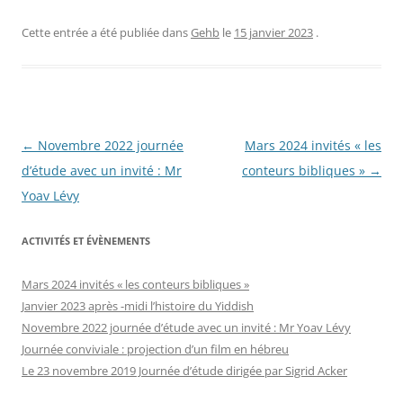
Cette entrée a été publiée dans
Gehb
le
15 janvier 2023
.
Navigation
←
Novembre 2022 journée
Mars 2024 invités « les
des
d’étude avec un invité : Mr
conteurs bibliques »
→
articles
Yoav Lévy
ACTIVITÉS ET ÉVÈNEMENTS
Mars 2024 invités « les conteurs bibliques »
Janvier 2023 après -midi l’histoire du Yiddish
Novembre 2022 journée d’étude avec un invité : Mr Yoav Lévy
Journée conviviale : projection d’un film en hébreu
Le 23 novembre 2019 Journée d’étude dirigée par Sigrid Acker